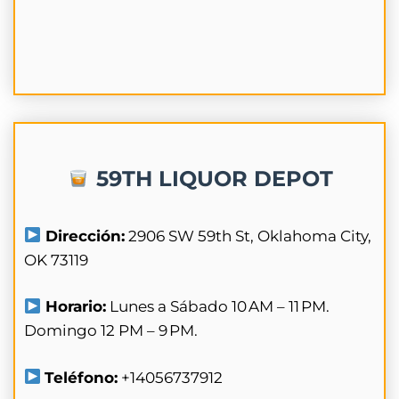
59TH LIQUOR DEPOT
Dirección:
2906 SW 59th St, Oklahoma City,
OK 73119
Horario:
Lunes a Sábado 10 AM – 11 PM.
Domingo 12 PM – 9 PM.
Teléfono:
+14056737912