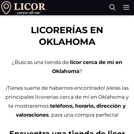
Saltar
al
contenido
M
LICORERÍAS EN
OKLAHOMA
¿Buscas una tienda de
licor cerca de mí en
Oklahoma
?
¡Tienes suerte de habernos encontrado! ¡Verás las
principales licorerías cerca de mí en Oklahoma y
te mostraremos
teléfono, horario, dirección y
valoraciones
, para una compra perfecta!
Encuentra una tienda de licor