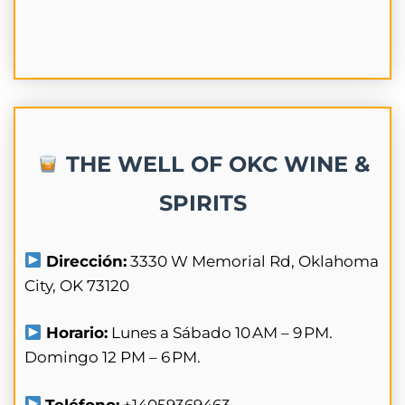
THE WELL OF OKC WINE &
SPIRITS
Dirección:
3330 W Memorial Rd, Oklahoma
City, OK 73120
Horario:
Lunes a Sábado 10 AM – 9 PM.
Domingo 12 PM – 6 PM.
Teléfono:
+14059369463