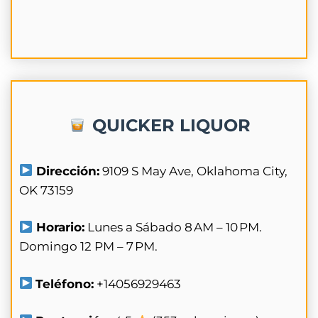
QUICKER LIQUOR
Dirección:
9109 S May Ave, Oklahoma City,
OK 73159
Horario:
Lunes a Sábado 8 AM – 10 PM.
Domingo 12 PM – 7 PM.
Teléfono:
+14056929463