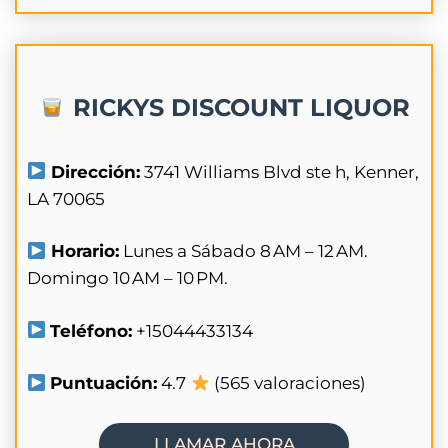
RICKYS DISCOUNT LIQUOR
Dirección:
3741 Williams Blvd ste h, Kenner,
LA 70065
Horario:
Lunes a Sábado 8 AM – 12 AM.
Domingo 10 AM – 10 PM.
Teléfono:
+15044433134
Puntuación:
4.7
(565 valoraciones)
LLAMAR AHORA