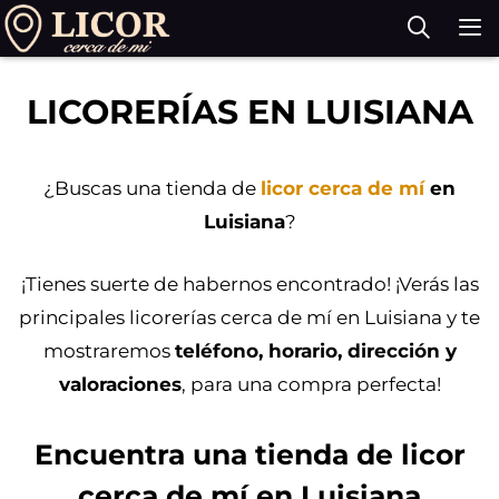
Saltar
al
contenido
M
LICORERÍAS EN LUISIANA
¿Buscas una tienda de
licor cerca de mí
en
Luisiana
?
¡Tienes suerte de habernos encontrado! ¡Verás las
principales licorerías cerca de mí en Luisiana y te
mostraremos
teléfono, horario, dirección y
valoraciones
, para una compra perfecta!
Encuentra una tienda de licor
cerca de mí en Luisiana