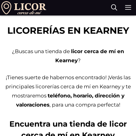
Saltar
al
contenido
M
LICORERÍAS EN KEARNEY
¿Buscas una tienda de
licor cerca de mí en
Kearney
?
¡Tienes suerte de habernos encontrado! ¡Verás las
principales licorerías cerca de mí en Kearney y te
mostraremos
teléfono, horario, dirección y
valoraciones
, para una compra perfecta!
Encuentra una tienda de licor
cerca de mí en
Kearney