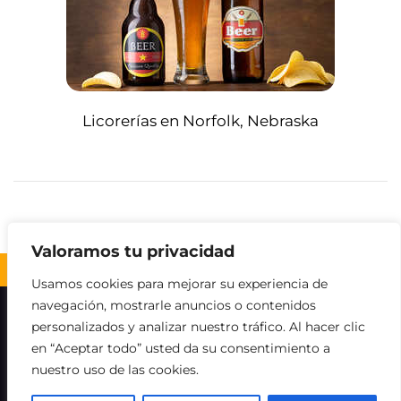
Licorerías en Norfolk, Nebraska
Valoramos tu privacidad
Volver al inicio ↑
Usamos cookies para mejorar su experiencia de
navegación, mostrarle anuncios o contenidos
Sobre nosotros
Contacto
Aviso legal
personalizados y analizar nuestro tráfico. Al hacer clic
en “Aceptar todo” usted da su consentimiento a
Política de Cookies
Política de privacidad
nuestro uso de las cookies.
Descargo de responsabilidad