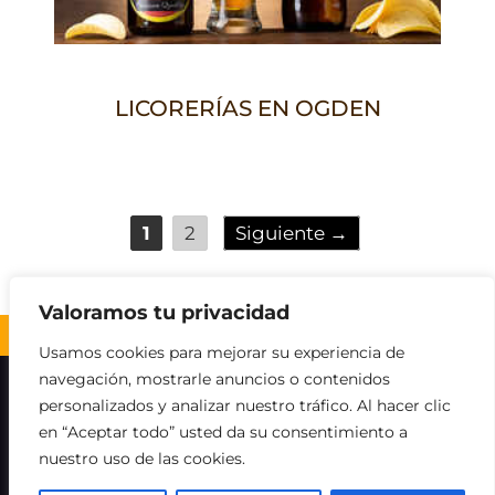
LICORERÍAS EN OGDEN
Página
Página
1
2
Siguiente
→
Valoramos tu privacidad
Volver al inicio ↑
Usamos cookies para mejorar su experiencia de
navegación, mostrarle anuncios o contenidos
Sobre nosotros
Contacto
Aviso legal
personalizados y analizar nuestro tráfico. Al hacer clic
en “Aceptar todo” usted da su consentimiento a
Política de Cookies
Política de privacidad
nuestro uso de las cookies.
Descargo de responsabilidad