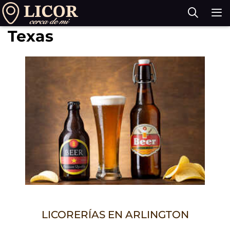
Saltar
al
Texas
contenido
M
LICORERÍAS EN ARLINGTON