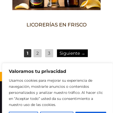
LICORERÍAS EN FRISCO
Página
Página
Página
1
2
3
Siguiente
→
Valoramos tu privacidad
Volver al inicio ↑
Usamos cookies para mejorar su experiencia de
navegación, mostrarle anuncios o contenidos
Sobre nosotros
Contacto
Aviso legal
personalizados y analizar nuestro tráfico. Al hacer clic
en “Aceptar todo” usted da su consentimiento a
Política de Cookies
Política de privacidad
nuestro uso de las cookies.
Descargo de responsabilidad