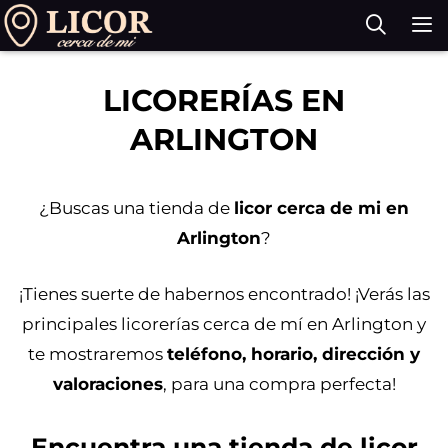
Saltar
al
contenido
M
LICORERÍAS EN
ARLINGTON
¿Buscas una tienda de
licor cerca de mi en
Arlington
?
¡Tienes suerte de habernos encontrado! ¡Verás las
principales licorerías cerca de mí en Arlington y
te mostraremos
teléfono, horario, dirección y
valoraciones
, para una compra perfecta!
Encuentra una tienda de licor