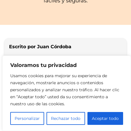
fáciles y seguras.
Escrito por Juan Córdoba
Soy Juan Córdoba, apasionado por la
Valoramos tu privacidad
tecnología y los licores. Cofundé un
Usamos cookies para mejorar su experiencia de
directorio de licorerías en EE.UU. para
navegación, mostrarle anuncios o contenidos
ayudarte a encontrar las mejores
personalizados y analizar nuestro tráfico. Al hacer clic
opciones. Me encanta explorar la historia y cultura
en “Aceptar todo” usted da su consentimiento a
de los licores.
nuestro uso de las cookies.
Personalizar
Rechazar todo
Aceptar todo