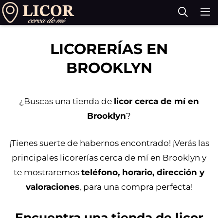
Saltar
al
contenido
M
LICORERÍAS EN
BROOKLYN
¿Buscas una tienda de
licor cerca de mí en
Brooklyn
?
¡Tienes suerte de habernos encontrado! ¡Verás las
principales licorerías cerca de mí en Brooklyn y
te mostraremos
teléfono, horario, dirección y
valoraciones
, para una compra perfecta!
Encuentra una tienda de licor