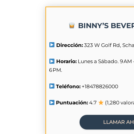
BINNY’S BEVE
Dirección:
323 W Golf Rd, Sch
Horario:
Lunes a Sábado. 9 AM 
6 PM.
Teléfono:
+18478826000
Puntuación:
4.7
(1,280 valor
LLAMAR A