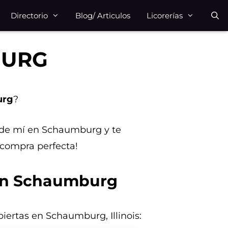
Directorio
Blog/ Articulos
Licorerías
BURG
urg
?
ca de mí en Schaumburg y te
 compra perfecta!
 en Schaumburg
biertas en Schaumburg, Illinois: