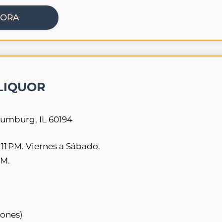
HORA
LIQUOR
umburg, IL 60194
 11 PM. Viernes a Sábado.
PM.
iones)