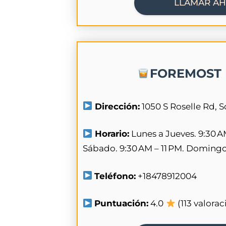
LLAMAR A
FOREMOST 
Dirección:
1050 S Roselle Rd, 
Horario:
Lunes a Jueves. 9:30 A
Sábado. 9:30 AM – 11 PM. Domingo.
Teléfono:
+18478912004
Puntuación:
4.0
(113 valorac