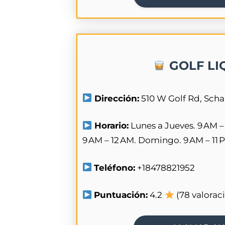
GOLF LI
Dirección:
510 W Golf Rd, Sch
Horario:
Lunes a Jueves. 9 AM –
9 AM – 12 AM. Domingo. 9 AM – 11 
Teléfono:
+18478821952
Puntuación:
4.2
(78 valorac