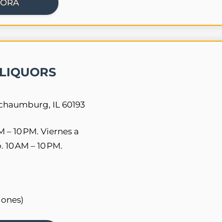
HORA
LIQUORS
Schaumburg, IL 60193
M – 10 PM. Viernes a
 10 AM – 10 PM.
iones)