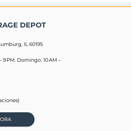
RAGE DEPOT
aumburg, IL 60195
– 9 PM. Domingo. 10 AM –
aciones)
HORA