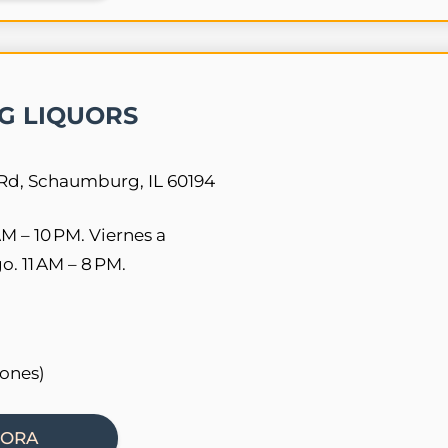
 LIQUORS
d, Schaumburg, IL 60194
M – 10 PM. Viernes a
. 11 AM – 8 PM.
iones)
HORA