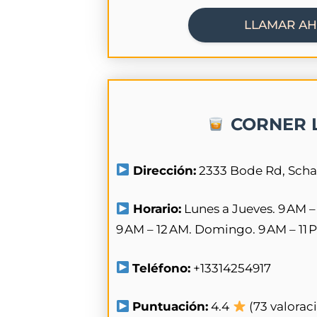
LLAMAR A
CORNER 
Dirección:
2333 Bode Rd, Scha
Horario:
Lunes a Jueves. 9 AM –
9 AM – 12 AM. Domingo. 9 AM – 11 
Teléfono:
+13314254917
Puntuación:
4.4
(73 valorac