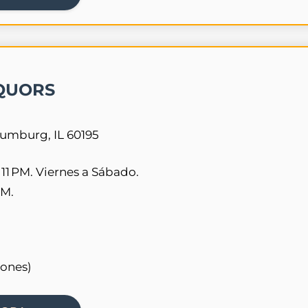
QUORS
aumburg, IL 60195
 11 PM. Viernes a Sábado.
PM.
iones)