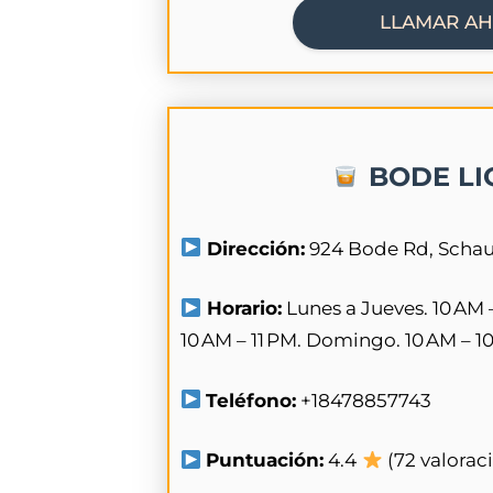
LLAMAR A
BODE LI
Dirección:
924 Bode Rd, Schau
Horario:
Lunes a Jueves. 10 AM 
10 AM – 11 PM. Domingo. 10 AM – 1
Teléfono:
+18478857743
Puntuación:
4.4
(72 valorac