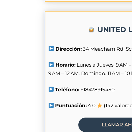
UNITED 
Dirección:
34 Meacham Rd, Sc
Horario:
Lunes a Jueves. 9 AM –
9 AM – 12 AM. Domingo. 11 AM – 10
Teléfono:
+18478915450
Puntuación:
4.0
(142 valora
LLAMAR A