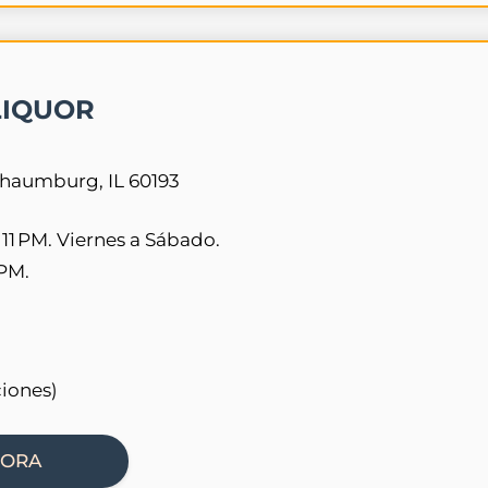
LIQUOR
haumburg, IL 60193
 11 PM. Viernes a Sábado.
 PM.
ciones)
HORA