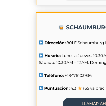
SCHAUMBURG
Dirección:
801 E Schaumburg R
Horario:
Lunes a Jueves. 10:30 A
Sábado. 10:30 AM – 12 AM. Domingo
Teléfono:
+18476103936
Puntuación:
4.3
(65 valorac
LLAMAR A