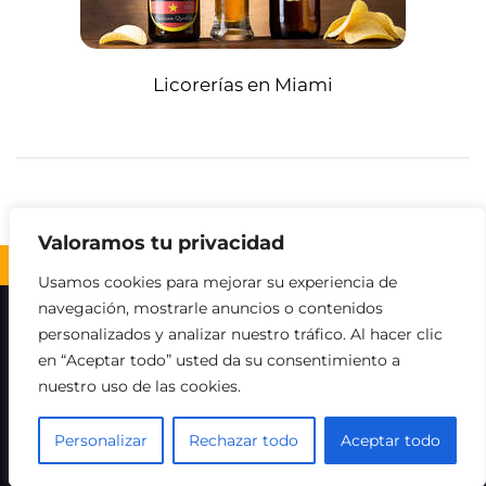
Licorerías en Miami
Valoramos tu privacidad
Volver al inicio ↑
Usamos cookies para mejorar su experiencia de
navegación, mostrarle anuncios o contenidos
Sobre nosotros
Contacto
Aviso legal
personalizados y analizar nuestro tráfico. Al hacer clic
en “Aceptar todo” usted da su consentimiento a
Política de Cookies
Política de privacidad
nuestro uso de las cookies.
Descargo de responsabilidad
Personalizar
Rechazar todo
Aceptar todo
©
Licor cerca de mí.