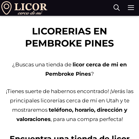
Saltar
al
contenido
M
LICORERIAS EN
PEMBROKE PINES
¿Buscas una tienda de
licor cerca de mi en
Pembroke Pines
?
¡Tienes suerte de habernos encontrado! ¡Verás las
principales licorerías cerca de mí en Utah y te
mostraremos
teléfono, horario, dirección y
valoraciones
, para una compra perfecta!
Encuentra una tienda de licor