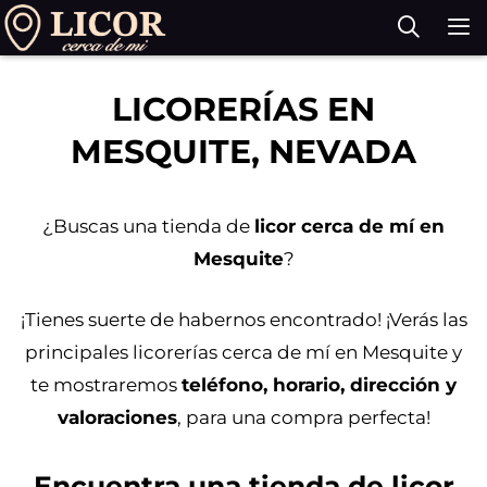
Saltar
al
contenido
M
LICORERÍAS EN
MESQUITE, NEVADA
¿Buscas una tienda de
licor cerca de mí en
Mesquite
?
¡Tienes suerte de habernos encontrado! ¡Verás las
principales licorerías cerca de mí en Mesquite y
te mostraremos
teléfono, horario, dirección y
valoraciones
, para una compra perfecta!
Encuentra una tienda de licor