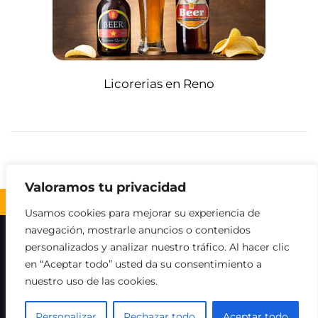
Licorerias en Reno
Valoramos tu privacidad
Volver al inicio ↑
Usamos cookies para mejorar su experiencia de
navegación, mostrarle anuncios o contenidos
Sobre nosotros
Contacto
Aviso legal
personalizados y analizar nuestro tráfico. Al hacer clic
en “Aceptar todo” usted da su consentimiento a
Política de Cookies
Política de privacidad
nuestro uso de las cookies.
Descargo de responsabilidad
Personalizar
Rechazar todo
Aceptar todo