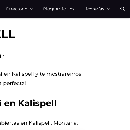
Directorio
Blog/ Articulos
Licorerías
ELL
l
?
mí en Kalispell y te mostraremos
 perfecta!
 en Kalispell
abiertas en Kalispell, Montana: