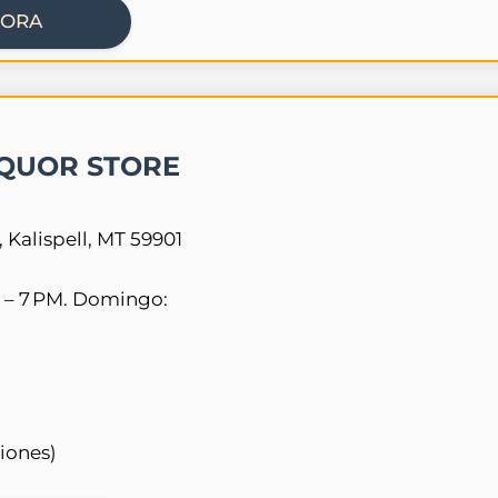
HORA
QUOR STORE
 Kalispell, MT 59901
 – 7 PM. Domingo:
ciones)