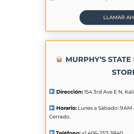
LLAMAR A
MURPHY’S STATE 
STOR
Dirección:
154 3rd Ave E N, Kal
Horario:
Lunes a Sábado: 9 AM 
Cerrado.
Teléfono:
+1 406-257-3840.