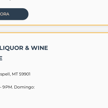
HORA
LIQUOR & WINE
E
ispell, MT 59901
– 9 PM. Domingo: