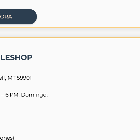
HORA
TLESHOP
ell, MT 59901
 – 6 PM. Domingo:
iones)