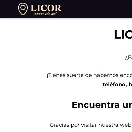
Saltar
al
contenido
LI
¿B
¡Tienes suerte de habernos encon
teléfono, h
Encuentra una
Gracias por visitar nuestra web