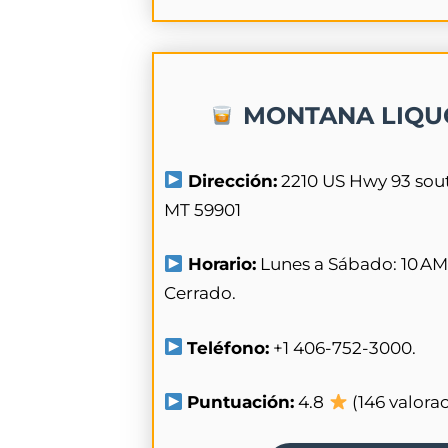
MONTANA LIQU
Dirección:
2210 US Hwy 93 south,
MT 59901
Horario:
Lunes a Sábado: 10 AM
Cerrado.
Teléfono:
+1 406-752-3000.
Puntuación:
4.8
(146 valora