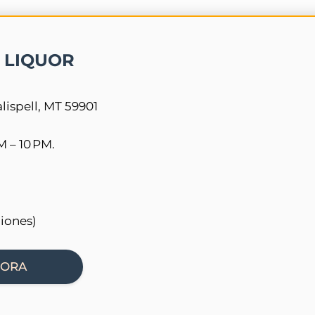
 LIQUOR
alispell, MT 59901
 – 10 PM.
ciones)
HORA