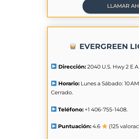
LLAMAR A
EVERGREEN LI
Dirección:
2040 U.S. Hwy 2 E A,
Horario:
Lunes a Sábado: 10 AM
Cerrado.
Teléfono:
+1 406-755-1408.
Puntuación:
4.6
(125 valora