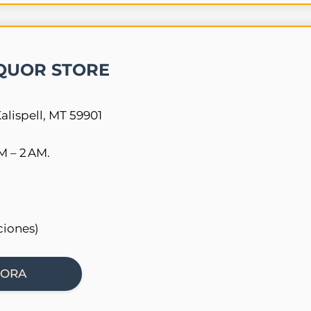
IQUOR STORE
alispell, MT 59901
 – 2 AM.
ciones)
HORA