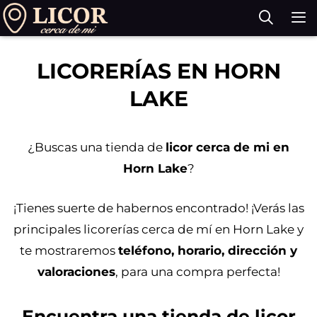
Saltar
al
contenido
M
LICORERÍAS EN HORN
LAKE
¿Buscas una tienda de
licor cerca de mi en
Horn Lake
?
¡Tienes suerte de habernos encontrado! ¡Verás las
principales licorerías cerca de mí en Horn Lake y
te mostraremos
teléfono, horario, dirección y
valoraciones
, para una compra perfecta!
Encuentra una tienda de licor