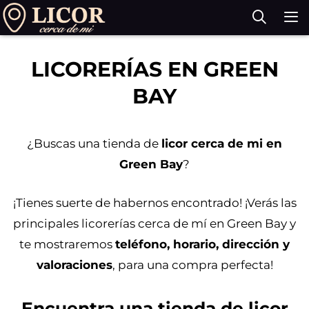
Saltar
al
contenido
M
LICORERÍAS EN GREEN
BAY
¿Buscas una tienda de
licor cerca de mi en
Green Bay
?
¡Tienes suerte de habernos encontrado! ¡Verás las
principales licorerías cerca de mí en Green Bay y
te mostraremos
teléfono, horario, dirección y
valoraciones
, para una compra perfecta!
Encuentra una tienda de licor