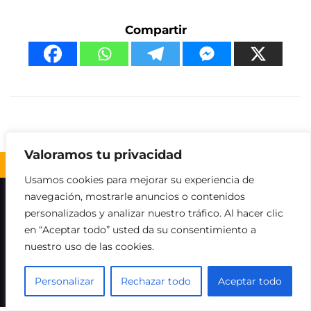
Compartir
Valoramos tu privacidad
Volver al inicio ↑
Usamos cookies para mejorar su experiencia de
navegación, mostrarle anuncios o contenidos
Sobre nosotros
Contacto
Aviso legal
personalizados y analizar nuestro tráfico. Al hacer clic
en “Aceptar todo” usted da su consentimiento a
Política de Cookies
Política de privacidad
nuestro uso de las cookies.
Descargo de responsabilidad
Personalizar
Rechazar todo
Aceptar todo
©
Licor cerca de mí.