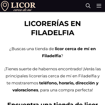
Saltar
al
contenido
M
LICORERÍAS EN
FILADELFIA
¿Buscas una tienda de
licor cerca de mí en
Filadelfia
?
¡Tienes suerte de habernos encontrado! ¡Verás las
principales licorerías cerca de mí en Filadelfia y
te mostraremos
teléfono, horario, dirección y
valoraciones
, para una compra perfecta!
Encuentra una tienda de licor