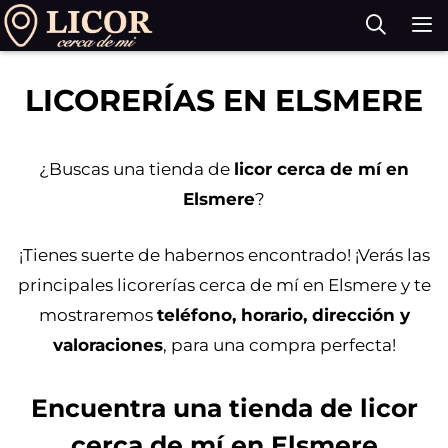
Saltar
al
contenido
M
LICORERÍAS EN ELSMERE
¿Buscas una tienda de
licor cerca de mí en
Elsmere
?
¡Tienes suerte de habernos encontrado! ¡Verás las
principales licorerías cerca de mí en Elsmere y te
mostraremos
teléfono, horario, dirección y
valoraciones
, para una compra perfecta!
Encuentra una tienda de licor
cerca de mí en Elsmere