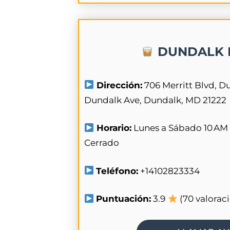
DUNDALK 
Dirección:
706 Merritt Blvd, D
Dundalk Ave, Dundalk, MD 21222
Horario:
Lunes a Sábado 10 AM
Cerrado
Teléfono:
+14102823334
Puntuación:
3.9
(70 valorac