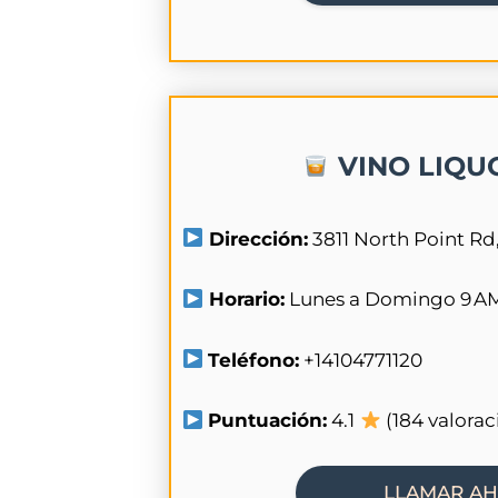
VINO LIQU
Dirección:
3811 North Point Rd
Horario:
Lunes a Domingo 9 AM
Teléfono:
+14104771120
Puntuación:
4.1
(184 valorac
LLAMAR A