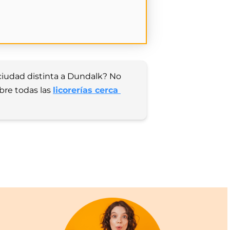
ciudad distinta a Dundalk? No 
bre todas las 
licorerías cerca 