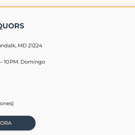
QUORS
undalk, MD 21224
 – 10 PM. Domingo
iones)
HORA