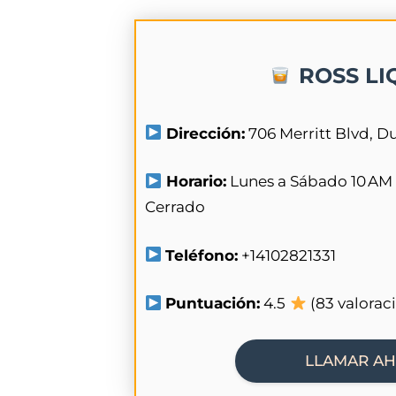
ROSS LI
Dirección:
706 Merritt Blvd, D
Horario:
Lunes a Sábado 10 AM
Cerrado
Teléfono:
+14102821331
Puntuación:
4.5
(83 valorac
LLAMAR A