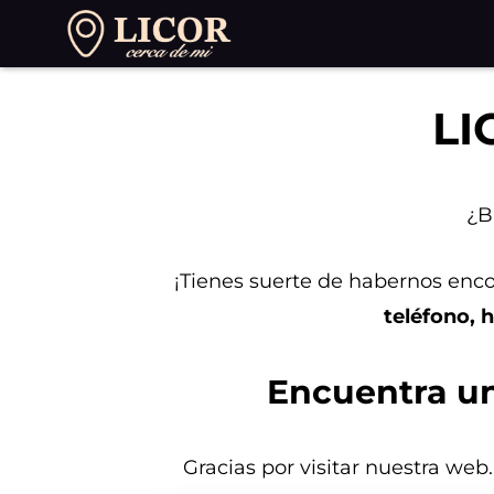
Saltar
al
contenido
LI
¿B
¡Tienes suerte de habernos enco
teléfono, h
Encuentra un
Gracias por visitar nuestra web