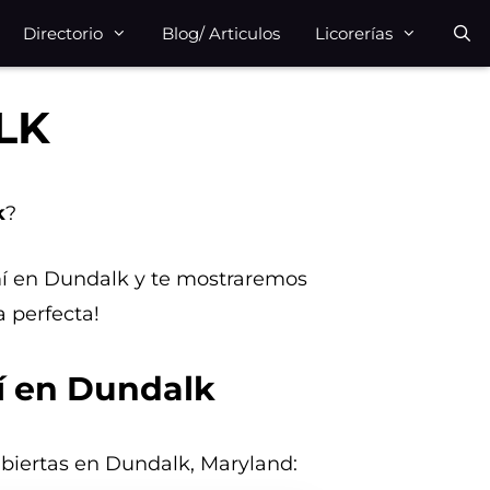
Directorio
Blog/ Articulos
Licorerías
LK
k
?
 mí en Dundalk y te mostraremos
 perfecta!
mí en Dundalk
 abiertas en Dundalk, Maryland: