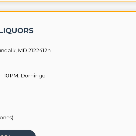
LIQUORS
undalk, MD 2122412n
 – 10 PM. Domingo
iones)