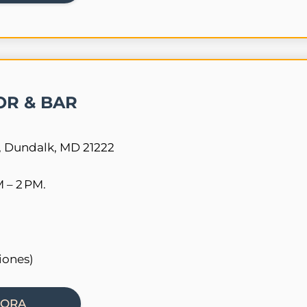
OR & BAR
, Dundalk, MD 21222
 – 2 PM.
iones)
HORA