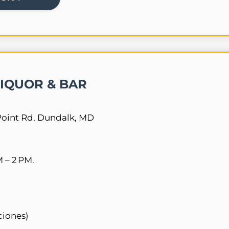
IQUOR & BAR
 Point Rd, Dundalk, MD
 – 2 PM.
ciones)