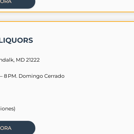
HORA
LIQUORS
undalk, MD 21222
 – 8 PM. Domingo Cerrado
ciones)
HORA