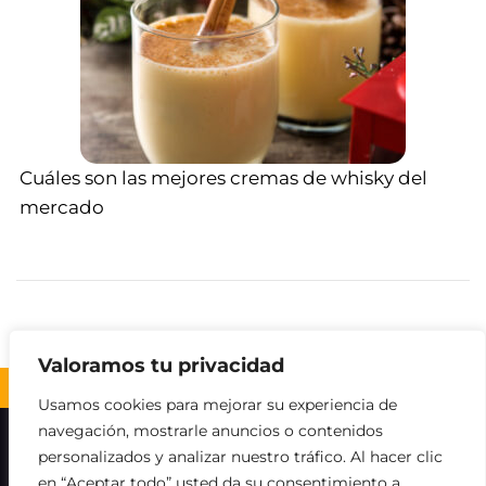
Cuáles son las mejores cremas de whisky del
mercado
Valoramos tu privacidad
Volver al inicio ↑
Usamos cookies para mejorar su experiencia de
navegación, mostrarle anuncios o contenidos
Sobre nosotros
Contacto
Aviso legal
personalizados y analizar nuestro tráfico. Al hacer clic
en “Aceptar todo” usted da su consentimiento a