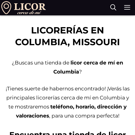
Saltar
al
contenido
M
LICORERÍAS EN
COLUMBIA, MISSOURI
¿Buscas una tienda de
licor cerca de mí en
Columbia
?
¡Tienes suerte de habernos encontrado! ¡Verás las
principales licorerías cerca de mí en Columbia y
te mostraremos
teléfono, horario, dirección y
valoraciones
, para una compra perfecta!
Encuentra una tienda de licor