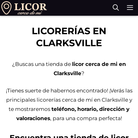
Saltar
al
contenido
M
LICORERÍAS EN
CLARKSVILLE
¿Buscas una tienda de
licor cerca de mi en
Clarksville
?
¡Tienes suerte de habernos encontrado! ¡Verás las
principales licorerías cerca de mí en Clarksville y
te mostraremos
teléfono, horario, dirección y
valoraciones
, para una compra perfecta!
Encuentra una tienda de licor