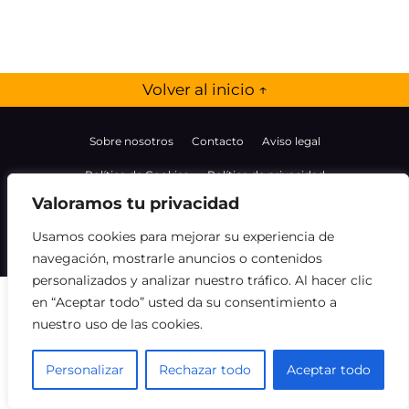
Volver al inicio ↑
Sobre nosotros
Contacto
Aviso legal
Política de Cookies
Política de privacidad
Valoramos tu privacidad
Descargo de responsabilidad
Usamos cookies para mejorar su experiencia de
©
Licor cerca de mí.
navegación, mostrarle anuncios o contenidos
personalizados y analizar nuestro tráfico. Al hacer clic
en “Aceptar todo” usted da su consentimiento a
nuestro uso de las cookies.
Personalizar
Rechazar todo
Aceptar todo