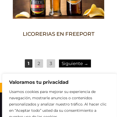
LICORERIAS EN FREEPORT
Página
Página
Página
1
2
3
Siguiente
→
Valoramos tu privacidad
Volver al inicio ↑
Usamos cookies para mejorar su experiencia de
navegación, mostrarle anuncios o contenidos
Sobre nosotros
Contacto
Aviso legal
personalizados y analizar nuestro tráfico. Al hacer clic
en “Aceptar todo” usted da su consentimiento a
Política de Cookies
Política de privacidad
nuestro uso de las cookies.