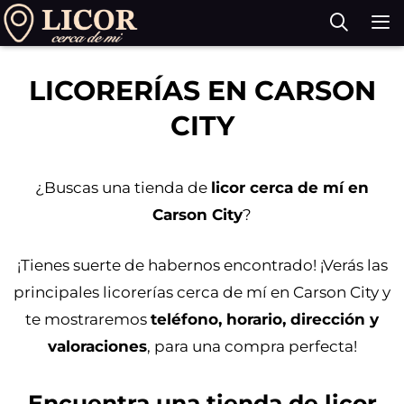
Saltar
al
contenido
M
LICORERÍAS EN CARSON
CITY
¿Buscas una tienda de
licor cerca de mí en
Carson City
?
¡Tienes suerte de habernos encontrado! ¡Verás las
principales licorerías cerca de mí en Carson City y
te mostraremos
teléfono, horario, dirección y
valoraciones
, para una compra perfecta!
Encuentra una tienda de licor