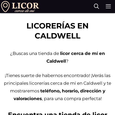
Saltar
al
contenido
M
LICORERÍAS EN
CALDWELL
¿Buscas una tienda de
licor cerca de mí en
Caldwell
?
¡Tienes suerte de habernos encontrado! ¡Verás las
principales licorerías cerca de mí en Caldwell y te
mostraremos
teléfono, horario, dirección y
valoraciones
, para una compra perfecta!
Encuentra una tienda de licor